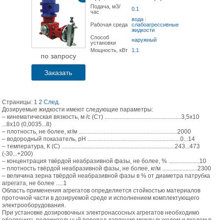
Подача, м3/
0.1
час
вода
|
Рабочая среда
слабоагрессивные
жидкости
Способ
наружный
установки
Мощность, кВт
1.1
по запросу
Заказать
Страницы:
1
2
След.
Дозируемые жидкости имеют следующие параметры:
– кинематическая вязкость, м /с (Ст) ....................................................3,5х10
...8х10 (0,0035...8)
– плотность, не более, кг/м ...................................................................2000
– водородный показатель, рН ...............................................................0...14
– температура, К (С) .............................................................................243...473
(-30...+200)
– концентрация твёрдой неабразивной фазы, не более, % .....................10
– плотность твёрдой неабразивной фазы, не более, кг/м ........................2300
– величина зерна твёрдой неабразивной фазы в % от диаметра патрубка
агрегата, не более .....1
Область применения агрегатов определяется стойкостью материалов
проточной части в дозируемой среде и исполнением комплектующего
электрооборудования.
При установке дозировочных электронасосных агрегатов необходимо