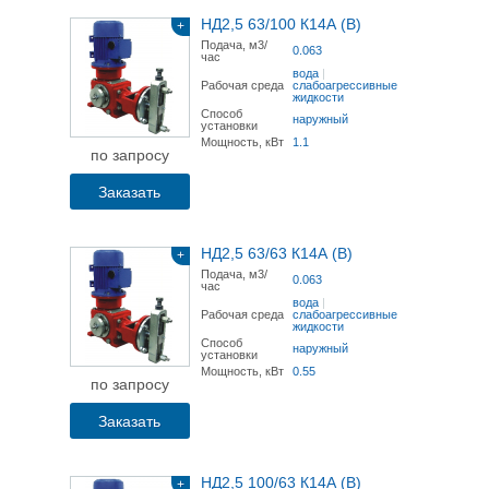
НД2,5 63/100 К14А (В)
+
Подача, м3/
0.063
час
вода
|
Рабочая среда
слабоагрессивные
жидкости
Способ
наружный
установки
Мощность, кВт
1.1
по запросу
Заказать
НД2,5 63/63 К14А (В)
+
Подача, м3/
0.063
час
вода
|
Рабочая среда
слабоагрессивные
жидкости
Способ
наружный
установки
Мощность, кВт
0.55
по запросу
Заказать
НД2,5 100/63 К14А (В)
+