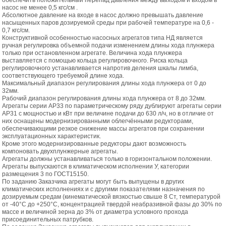
обеспечить положительный перепад давления между выходом и входом в
насос не менее 0,5 кгс/см .
Абсолютное давление на входе в насос должно превышать давление
насыщенных паров дозируемой среды при рабочей температуре на 0,6 -
0,7 кгс/см.
Конструктивной особенностью насосных агрегатов типа НД является
ручная регулировка объемной подачи изменением длины хода плунжера
только при остановленном агрегате. Величина хода плунжера
выставляется с помощью кольца регулировочного. Риска кольца
регулировочного устанавливается напротив деления шкалы лимба,
соответствующего требуемой длине хода.
Максимальный диапазон регулирования длины хода плунжера от 0 до
32мм.
Рабочий диапазон регулирования длины хода плунжера от 8 до 32мм.
Агрегаты серии АР33 по параметрическому ряду дублируют агрегаты серии
АР31 с мощностью и кВт при величине подачи до 630 л/ч, но в отличие от
них оснащены модернизированными облегчёнными редукторами,
обеспечивающими резкое снижение массы агрегатов при сохранении
эксплуатационных характеристик.
Кроме этого модернизированные редукторы дают возможность
компоновать двухплунжерные агрегаты.
Агрегаты должны устанавливаться только в горизонтальном положении.
Агрегаты выпускаются в климатическом исполнении У, категории
размещения 3 по ГОСТ15150.
По заданию Заказчика агрегаты могут быть выпущены в других
климатических исполнениях и с другими показателями назначения по
дозируемым средам (кинематической вязкостью свыше 8 Ст, температурой
от -40°С до +250°С, концентрацией твердой неабразивной фазы до 30% по
массе и величиной зерна до 3% от диаметра условного прохода
присоединительных патрубков.