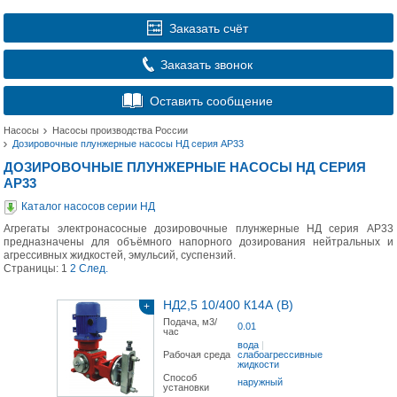
Заказать счёт
Заказать звонок
Оставить сообщение
Насосы
Насосы производства России
Дозировочные плунжерные насосы НД серия АР33
ДОЗИРОВОЧНЫЕ ПЛУНЖЕРНЫЕ НАСОСЫ НД СЕРИЯ
АР33
Каталог насосов серии НД
Агрегаты электронасосные дозировочные плунжерные НД серия АР33
предназначены для объёмного напорного дозирования нейтральных и
агрессивных жидкостей, эмульсий, суспензий.
Страницы:
1
2
След.
НД2,5 10/400 К14А (В)
+
Подача, м3/
0.01
час
вода
|
Рабочая среда
слабоагрессивные
жидкости
Способ
наружный
установки