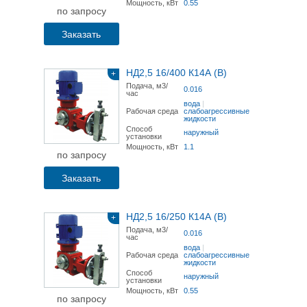
Мощность, кВт
0.55
по запросу
Заказать
НД2,5 16/400 К14А (В)
+
Подача, м3/
0.016
час
вода
|
Рабочая среда
слабоагрессивные
жидкости
Способ
наружный
установки
Мощность, кВт
1.1
по запросу
Заказать
НД2,5 16/250 К14А (В)
+
Подача, м3/
0.016
час
вода
|
Рабочая среда
слабоагрессивные
жидкости
Способ
наружный
установки
Мощность, кВт
0.55
по запросу