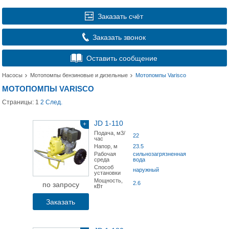
Заказать счёт
Заказать звонок
Оставить сообщение
Насосы
Мотопомпы бензиновые и дизельные
Мотопомпы Varisco
МОТОПОМПЫ VARISCO
Страницы:
1
2
След.
JD 1-110
+
Подача, м3/
22
час
Напор, м
23.5
Рабочая
сильнозагрязненная
среда
вода
Способ
наружный
установки
Мощность,
2.6
по запросу
кВт
Заказать