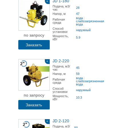
JD 1-180
+
Подача, м3/
28
час
Напор, м
47
вода
|
Рабочая
слабозагрязненная
среда
вода
Способ
наружный
установки
по запросу
Мощность,
5.9
кВт
Заказать
JD 2-220
+
Подача, м3/
45
час
Напор, м
59
вода
|
Рабочая
слабозагрязненная
среда
вода
Способ
наружный
установки
по запросу
Мощность,
10.3
кВт
Заказать
JD 2-120
+
Подача, м3/
50