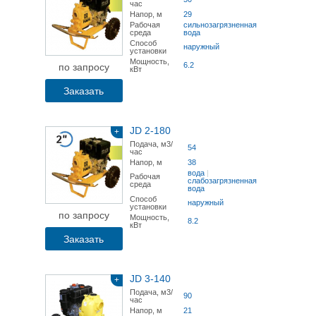
час
Напор, м
29
Рабочая
сильнозагрязненная
среда
вода
Способ
наружный
установки
Мощность,
6.2
по запросу
кВт
Заказать
JD 2-180
+
Подача, м3/
54
час
Напор, м
38
вода
|
Рабочая
слабозагрязненная
среда
вода
Способ
наружный
установки
по запросу
Мощность,
8.2
кВт
Заказать
JD 3-140
+
Подача, м3/
90
час
Напор, м
21