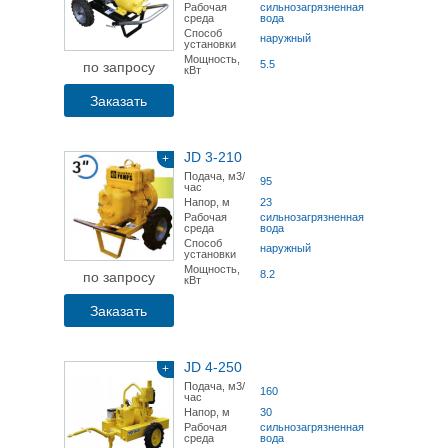
Рабочая
сильнозагрязненная
среда
вода
Способ
наружный
установки
Мощность,
5.5
по запросу
кВт
Заказать
JD 3-210
+
Подача, м3/
95
час
Напор, м
23
Рабочая
сильнозагрязненная
среда
вода
Способ
наружный
установки
Мощность,
8.2
по запросу
кВт
Заказать
JD 4-250
+
Подача, м3/
160
час
Напор, м
30
Рабочая
сильнозагрязненная
среда
вода