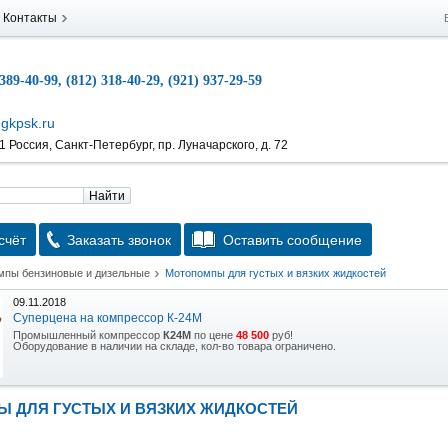
Контакты
 389-40-99, (812) 318-40-29, (921) 937-29-59
gkpsk.ru
 Россия, Санкт-Петербург, пр. Луначарского, д. 72
Найти
счёт
Заказать звонок
Оставить сообщение
мпы бензиновые и дизельные
Мотопомпы для густых и вязких жидкостей
09.11.2018
Суперцена на компрессор К-24М
Промышленный компрессор
К24М
по цене
48 500
руб!
Оборудование в наличии на складе, кол-во товара ограничено.
15.10.2018
Скидка на гидравлическую тележку
 ДЛЯ ГУСТЫХ И ВЯЗКИХ ЖИДКОСТЕЙ
Уникальная возможность приобрести (в наличии на складе) тележку гидравлическую
2,5т по спец цене.