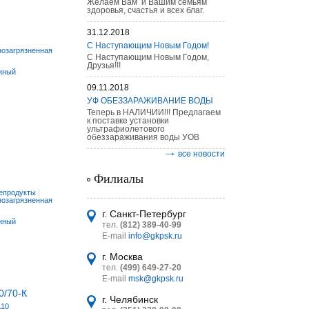
Желаем Вам и Вашим семьям
здоровья, счастья и всех благ.
31.12.2018
С Наступающим Новым Годом!
нозагрязненная
С Наступающим Новым Годом,
Друзья!!!
жный
09.11.2018
астительных
УФ ОБЕЗЗАРАЖИВАНИЕ ВОДЫ
логическим
Теперь в НАЛИЧИИ!!! Предлагаем
к поставке установки
ультрафиолетового
обеззараживания воды УОВ
все новости
Филиалы
итель
епродукты
|
нозагрязненная
УТ MINI
г. Санкт-Петербург
жный
тел.
(812) 389-40-99
E-mail
info@gkpsk.ru
г. Москва
тел.
(499) 649-27-20
E-mail
msk@gkpsk.ru
/70-К
г. Челябинск
110