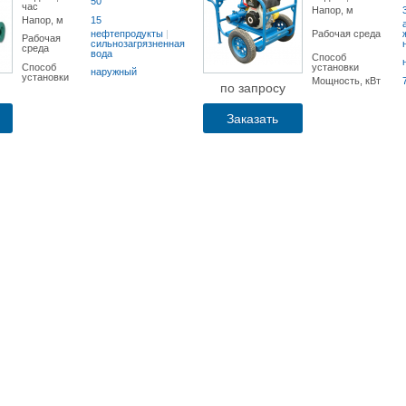
50
час
Напор, м
Напор, м
15
нефтепродукты
|
Рабочая среда
Рабочая
сильнозагрязненная
среда
вода
Способ
Способ
установки
наружный
установки
Мощность, кВт
по запросу
Заказать