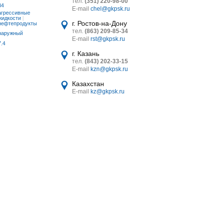
тел.
(351) 220-98-00
34
E-mail
chel@gkpsk.ru
агрессивные
жидкости
|
г. Ростов-на-Дону
нефтепродукты
тел.
(863) 209-85-34
наружный
E-mail
rst@gkpsk.ru
7.4
г. Казань
тел.
(843) 202-33-15
E-mail
kzn@gkpsk.ru
Казахстан
E-mail
kz@gkpsk.ru