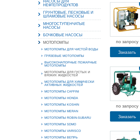
НАСОСЫ ДЛЯ
НЕФТЕПРОДУКТОВ
ГРУНТОВЫЕ, ПЕСКОВЫЕ И
ШЛАМОВЫЕ НАСОСЫ
МНОГОСТУПЕНЧАТЫЕ
НАСОСЫ
15.
БОЧКОВЫЕ НАСОСЫ
Руч
Пос
по запросу
МОТОПОМПЫ
Нас
мас
МОТОПОМПЫ ДЛЯ ЧИСТОЙ ВОДЫ
пра
Заказать
ГРЯЗЕВЫЕ МОТОПОМПЫ
ВЫСОКОНАПОРНЫЕ ПОЖАРНЫЕ
МОТОПОМПЫ
МОТОПОМПЫ ДЛЯ ГУСТЫХ И
ВЯЗКИХ ЖИДКОСТЕЙ
МОТОПОМПЫ ДЛЯ ХИМИЧЕСКИ
АКТИВНЫХ ЖИДКОСТЕЙ
МОТОПОМПЫ CAFFINI
МОТОПОМПЫ HONDA
МОТОПОМПЫ KOSHIN
по запросу
2
МОТОПОМПЫ MERAN
Заказать
О
МОТОПОМПЫ ROBIN-SUBARU
С
МОТОПОМПЫ SDMO
МОТОПОМПЫ VARISCO
МОТОПОМПЫ ВЕПРЬ