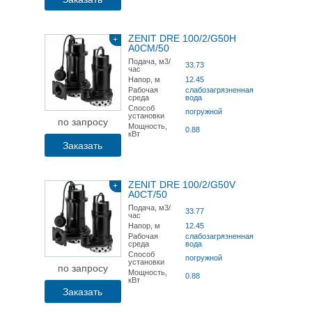
ZENIT DRE 100/2/G50H
+
A0CM/50
Подача, м3/
33.73
час
Напор, м
12.45
Рабочая
слабозагрязненная
среда
вода
Способ
погружной
установки
по запросу
Мощность,
0.88
кВт
Заказать
ZENIT DRE 100/2/G50V
+
A0CT/50
Подача, м3/
33.77
час
Напор, м
12.45
Рабочая
слабозагрязненная
среда
вода
Способ
погружной
установки
по запросу
Мощность,
0.88
кВт
Заказать