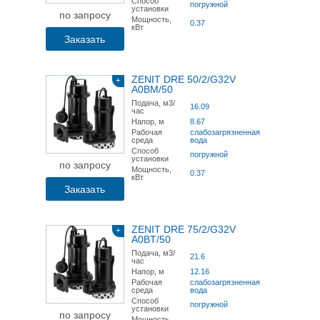
Способ
погружной
установки
по запросу
Мощность,
0.37
кВт
Заказать
ZENIT DRE 50/2/G32V
+
A0BM/50
Подача, м3/
16.09
час
Напор, м
8.67
Рабочая
слабозагрязненная
среда
вода
Способ
погружной
установки
по запросу
Мощность,
0.37
кВт
Заказать
ZENIT DRE 75/2/G32V
+
A0BT/50
Подача, м3/
21.6
час
Напор, м
12.16
Рабочая
слабозагрязненная
среда
вода
Способ
погружной
установки
по запросу
Мощность,