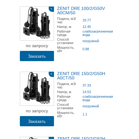
ZENIT DRE 100/2/G50V
+
A0CM/50
Подача, м3/
33.77
час
Напор, м
12.45
Рабочая
слабозагрязненная
среда
вода
Способ
погружной
установки
по запросу
Мощность,
0.88
кВт
Заказать
ZENIT DRE 150/2/G50H
+
A0CT/50
Подача, м3/
37.33
час
Напор, м
14.53
Рабочая
слабозагрязненная
среда
вода
Способ
погружной
установки
по запросу
Мощность,
1.1
кВт
Заказать
ZENIT DRE 150/2/G50H