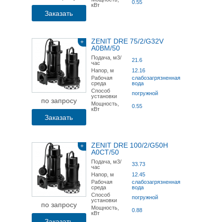
0.55
кВт
Заказать
ZENIT DRE 75/2/G32V
+
A0BM/50
Подача, м3/
21.6
час
Напор, м
12.16
Рабочая
слабозагрязненная
среда
вода
Способ
погружной
установки
по запросу
Мощность,
0.55
кВт
Заказать
ZENIT DRE 100/2/G50H
+
A0CT/50
Подача, м3/
33.73
час
Напор, м
12.45
Рабочая
слабозагрязненная
среда
вода
Способ
погружной
установки
по запросу
Мощность,
0.88
кВт
Заказать