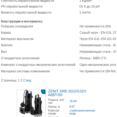
Плотность обработанной жидкости
1 Kg/dm³
РН обработанной жидкости
От 6 до 10 pH
Вязкость обработанной жидкости
1 mm²/s
Конструкция и материалы:
Рубашка охлаждения
Не применяется (00)
Каркас
Серый чугун - EN-GJL 25
Материал крыльчатки
Чугун EN-GJL-250 (01-G
Крепеж
Нержавеющая сталь - Кла
Вал
Нержавеющая сталь - AIS
Стандартное уплотнение
Резина - NBR (77)
Комплект стандартных механических уплотнений
Одно механическое упло
Материал системы измельчения
Не применяется (99-NA)
Страницы:
1
2
След.
ZENIT DRE 50/2/G32V
+
A0BT/50
Подача, м3/
16.09
час
Напор, м
8.67
Рабочая
слабозагрязненная
среда
вода