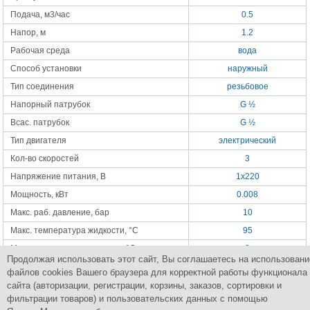
Подача, м3/час
0.5
Напор, м
1.2
Рабочая среда
вода
Способ установки
наружный
Тип соединения
резьбовое
Напорный патрубок
G ½
Всас. патрубок
G ½
Тип двигателя
электрический
Кол-во скоростей
3
Напряжение питания, В
1x220
Мощность, кВт
0.008
Макс. раб. давление, бар
10
Макс. температура жидкости, °С
95
Мин. температура жидкости, °С
2
Продолжая использовать этот сайт, Вы соглашаетесь на использовани
Монтажная длина, мм
80
файлов cookies Вашего браузера для корректной работы функционала
Вес, кг
1.12
сайта (авторизации, регистрации, корзины, заказов, сортировки и
фильтрации товаров) и пользовательских данных с помощью