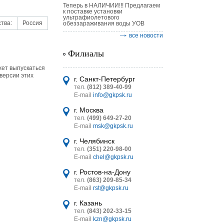
Теперь в НАЛИЧИИ!!! Предлагаем
к поставке установки
ультрафиолетового
тва:
Россия
обеззараживания воды УОВ
все новости
Филиалы
жет выпускаться
астительных
версии этих
логическим
г. Санкт-Петербург
тел.
(812) 389-40-99
E-mail
info@gkpsk.ru
г. Москва
тел.
(499) 649-27-20
E-mail
msk@gkpsk.ru
итель
г. Челябинск
тел.
(351) 220-98-00
УТ MINI
E-mail
chel@gkpsk.ru
г. Ростов-на-Дону
тел.
(863) 209-85-34
E-mail
rst@gkpsk.ru
г. Казань
тел.
(843) 202-33-15
E-mail
kzn@gkpsk.ru