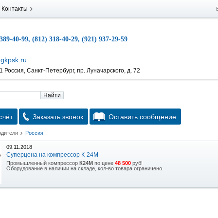
Контакты
 389-40-99, (812) 318-40-29, (921) 937-29-59
gkpsk.ru
 Россия, Санкт-Петербург, пр. Луначарского, д. 72
Найти
счёт
Заказать звонок
Оставить сообщение
одители
Россия
09.11.2018
Суперцена на компрессор К-24М
Промышленный компрессор
К24М
по цене
48 500
руб!
Оборудование в наличии на складе, кол-во товара ограничено.
15.10.2018
Скидка на гидравлическую тележку
Уникальная возможность приобрести (в наличии на складе) тележку гидравлическую
2,5т по спец цене.