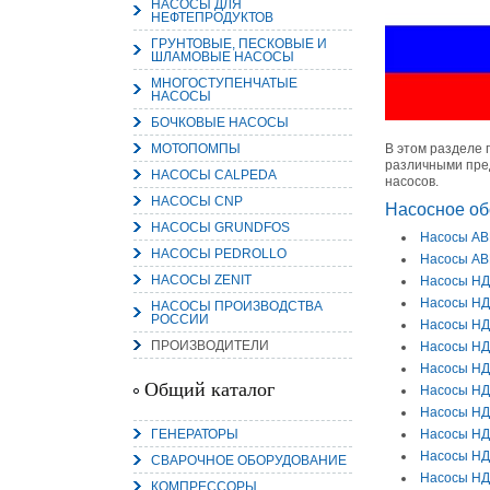
НАСОСЫ ДЛЯ
НЕФТЕПРОДУКТОВ
ГРУНТОВЫЕ, ПЕСКОВЫЕ И
ШЛАМОВЫЕ НАСОСЫ
МНОГОСТУПЕНЧАТЫЕ
НАСОСЫ
15.
БОЧКОВЫЕ НАСОСЫ
Руч
Пос
МОТОПОМПЫ
В этом разделе 
Нас
различными пред
мас
НАСОСЫ CALPEDA
пра
насосов.
НАСОСЫ CNP
Насосное об
НАСОСЫ GRUNDFOS
Насосы А
НАСОСЫ PEDROLLO
Насосы А
НАСОСЫ ZENIT
Насосы НД
Насосы НД
НАСОСЫ ПРОИЗВОДСТВА
РОССИИ
Насосы НД
ПРОИЗВОДИТЕЛИ
Насосы НД
Насосы НД.
2
Общий каталог
Насосы НД.
О
Насосы НД.
С
ГЕНЕРАТОРЫ
Насосы НД.
Насосы НД.
СВАРОЧНОЕ ОБОРУДОВАНИЕ
Насосы НД.
КОМПРЕССОРЫ