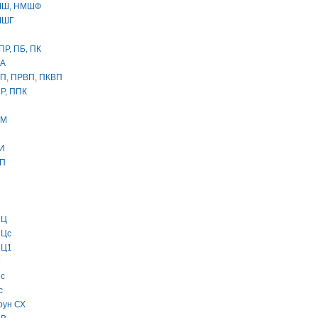
МШ, НМШФ
МШГ
ПР, ПБ, ПК
БА
П, ПРВП, ПКВП
Р, ППК
ЦМ
И
ХП
НЦ
НЦс
НЦ1
М
с
с
рун СХ